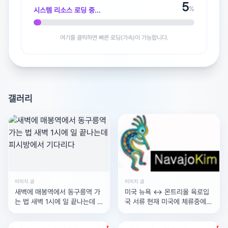
6
인가
%
시스템 리소스 로딩 중...
여기를 클릭하면 빠른 로딩(가속)이 가능합니다.
광고 [X]를 누르면 내용이 해제됩니다
갤러리
이미지 글
이미지 글
새벽에 매봉역에서 동구릉역 가
미국 뉴욕 <-> 몬트리올 육로입
는 법 새벽 1시에 일 끝나는데 피
국 서류 현재 미국에 체류중에
시방에서 기다리다
있고, A-2비자(외교공